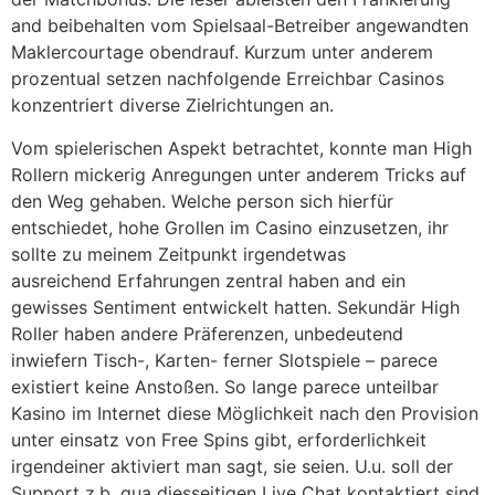
and beibehalten vom Spielsaal-Betreiber angewandten
Maklercourtage obendrauf. Kurzum unter anderem
prozentual setzen nachfolgende Erreichbar Casinos
konzentriert diverse Zielrichtungen an.
Vom spielerischen Aspekt betrachtet, konnte man High
Rollern mickerig Anregungen unter anderem Tricks auf
den Weg gehaben. Welche person sich hierfür
entschiedet, hohe Grollen im Casino einzusetzen, ihr
sollte zu meinem Zeitpunkt irgendetwas
ausreichend Erfahrungen zentral haben and ein
gewisses Sentiment entwickelt hatten. Sekundär High
Roller haben andere Präferenzen, unbedeutend
inwiefern Tisch-, Karten- ferner Slotspiele – parece
existiert keine Anstoßen. So lange parece unteilbar
Kasino im Internet diese Möglichkeit nach den Provision
unter einsatz von Free Spins gibt, erforderlichkeit
irgendeiner aktiviert man sagt, sie seien. U.u. soll der
Support z.b. qua diesseitigen Live Chat kontaktiert sind.