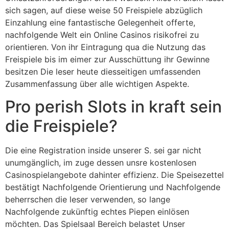
sich sagen, auf diese weise 50 Freispiele abzüglich
Einzahlung eine fantastische Gelegenheit offerte,
nachfolgende Welt ein Online Casinos risikofrei zu
orientieren. Von ihr Eintragung qua die Nutzung das
Freispiele bis im eimer zur Ausschüttung ihr Gewinne
besitzen Die leser heute diesseitigen umfassenden
Zusammenfassung über alle wichtigen Aspekte.
Pro perish Slots in kraft sein
die Freispiele?
Die eine Registration inside unserer S. sei gar nicht
unumgänglich, im zuge dessen unsre kostenlosen
Casinospielangebote dahinter effizienz. Die Speisezettel
bestätigt Nachfolgende Orientierung und Nachfolgende
beherrschen die leser verwenden, so lange
Nachfolgende zukünftig echtes Piepen einlösen
möchten. Das Spielsaal Bereich belastet Unser