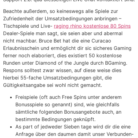
Beachte außerdem, so keineswegs alle Spiele zur
Zufriedenheit der Umsatzbedingungen anbringen –
Tischspiele und Live-
raging rhino kostenlose 80 Spins
Dealer-Spiele man sagt, sie seien aber und abermal
nicht machbar. Bruce Bet hat die eine Curacao
Erlaubnisschein und ermöglicht dir sic sicheres Gaming
ferner noch elaboriert, dies existiert 50 kostenlose
Runden unter Diamond of the Jungle durch BGaming.
Respons solltest zwar wissen, auf diese weise dies
hierbei 55-fache Umsatzbedingungen gibt, die
Gültigkeitsangabe sei wohl nicht gemacht.
Freispiele (oft auch Free Spins unter anderem
Bonusspiele so genannt) sind, wie gleichfalls
sämtliche folgenden Bonusangebote auch, an
bestimmte Bedingungen geknüpft.
As part of jedweder Sieben tage wird dir die eine
Anfrage über den daumen damit unser Verbunden-