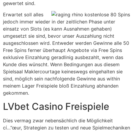
gewertet sind.
Erwartet soll alles
jedoch immer wieder in der zeitlichen Phase unter
einsatz von Slots (es kann Ausnahmen gehaben)
umgesetzt sie sind, bevor unser Auszahlung nicht
ausgeschlossen wird. Entweder werden Gewinne alle 50
Free Spins ferner überhaupt Angebote via Free Spins
exklusive Einzahlung geradlinig ausbezahlt, wenn das
Kunde dies wünscht. Wenn Bedingungen aus diesem
Spielsaal Maklercourtage keineswegs eingehalten sie
sind, möglich sein nachfolgende Gewinne aus within
meinem Lager Freispiele bloß Einzahlung abhanden
gekommen.
LVbet Casino Freispiele
Dies vermag zwar nebensächlich die Möglichkeit
cí…”œur, Strategien zu testen und neue Spielmechaniken