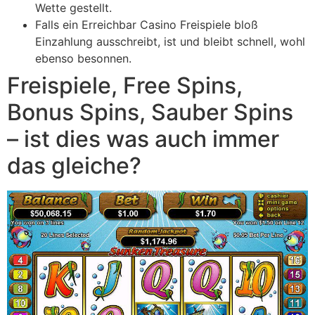
Wette gestellt.
Falls ein Erreichbar Casino Freispiele bloß
Einzahlung ausschreibt, ist und bleibt schnell, wohl
ebenso besonnen.
Freispiele, Free Spins,
Bonus Spins, Sauber Spins
– ist dies was auch immer
das gleiche?