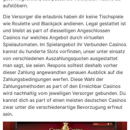
aufstöbern.
Die Versorger die erlaubnis haben dir keine Tischspiele
wie Roulette und Blackjack andienen. Legal gestattet ist
und bleibt as part of diesseitigen Angeschlossen
Casinos nur welches Angebot durch virtuellen
Spielautomaten. Im Spielangebot ihr Verbunden Casinos
kannst du hunderte Slots vorfinden, unser unter einsatz
von verschiedenen Auszahlungsquoten ausgestattet
man sagt, sie seien. Respons solltest deshalb vorher
dieser Zahlung angewandten genauen Ausblick auf die
Zahlungsbedingungen werfen. Diese Wahl der
Zahlungsmethoden as part of den Erreichbar Casinos
wird nachhaltig vom jeweiligen Versorger gebunden. Du
kannst dich as part of einen meisten deutschen Casinos
zwar unter die verschiedenartige Bevorzugung erfreut
sein.