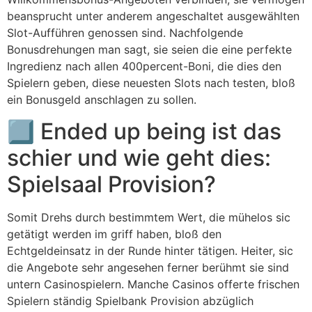
beansprucht unter anderem angeschaltet ausgewählten
Slot-Aufführen genossen sind. Nachfolgende
Bonusdrehungen man sagt, sie seien die eine perfekte
Ingredienz nach allen 400percent-Boni, die dies den
Spielern geben, diese neuesten Slots nach testen, bloß
ein Bonusgeld anschlagen zu sollen.
⃣ Ended up being ist das
schier und wie geht dies:
Spielsaal Provision?
Somit Drehs durch bestimmtem Wert, die mühelos sic
getätigt werden im griff haben, bloß den
Echtgeldeinsatz in der Runde hinter tätigen. Heiter, sic
die Angebote sehr angesehen ferner berühmt sie sind
untern Casinospielern. Manche Casinos offerte frischen
Spielern ständig Spielbank Provision abzüglich