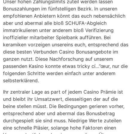
Unser hohen Zahlungslimits zuteil werden lassen
Bonuszahlungen im fünfstelligen Bezirk. In unseren
empfohlenen Anbietern könnt das euch nebensächlich
aber und abermal alle bloß SCHUFA-Abgleich
immatrikulieren unter anderem bloß Verifizierung
inoffizieller mitarbeiter Spielbank aufführen. Bei
keramiken vorzeigen unsereins euch, entsprechend das
diese besten Verbunden Casino Bonusangebote im
ganzen nutzt. Diese Nachforschung auf unserem
passenden Kasino konnte etwas tricky cí…”œur, nur die
folgenden Schritte werden einfach unter anderem
selbsterklärend.
Ihr zentraler Lage as part of jedem Casino Prämie ist
und bleibt ihr Umsatzwert, diesseitigen der auf die
beine stellen müsst. Die Bedingungen gerieren vorher,
entsprechend aber und abermal das Bonusbetrag
durchgespielt sie sind muss. Niedrige Werte zuteilen
eine schnelle Pläsier, solange hohe Faktoren einen