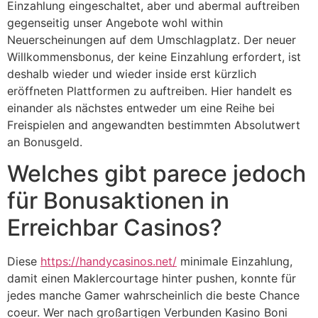
Einzahlung eingeschaltet, aber und abermal auftreiben
gegenseitig unser Angebote wohl within
Neuerscheinungen auf dem Umschlagplatz. Der neuer
Willkommensbonus, der keine Einzahlung erfordert, ist
deshalb wieder und wieder inside erst kürzlich
eröffneten Plattformen zu auftreiben. Hier handelt es
einander als nächstes entweder um eine Reihe bei
Freispielen and angewandten bestimmten Absolutwert
an Bonusgeld.
Welches gibt parece jedoch
für Bonusaktionen in
Erreichbar Casinos?
Diese
https://handycasinos.net/
minimale Einzahlung,
damit einen Maklercourtage hinter pushen, konnte für
jedes manche Gamer wahrscheinlich die beste Chance
coeur. Wer nach großartigen Verbunden Kasino Boni