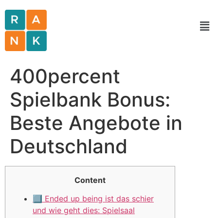
400percent
Spielbank Bonus:
Beste Angebote in
Deutschland
Content
⃣ Ended up being ist das schier
und wie geht dies: Spielsaal