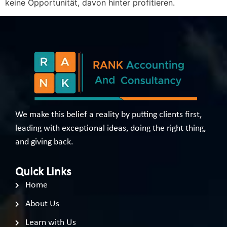
keine Opportunität, davon hinter profitieren.
We make this belief a reality by putting clients first,
leading with exceptional ideas, doing the right thing,
and giving back.
Quick Links
Home
About Us
Learn with Us