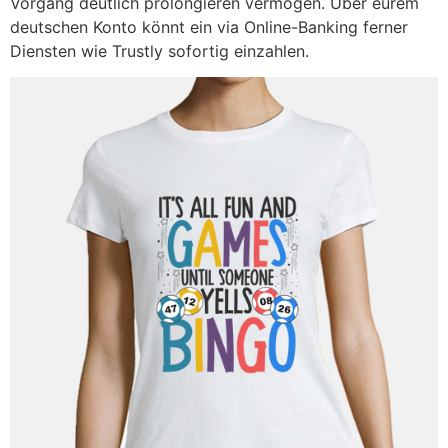
Vorgang deutlich prolongieren vermögen. Über eurem
deutschen Konto könnt ein via Online-Banking ferner
Diensten wie Trustly sofortig einzahlen.