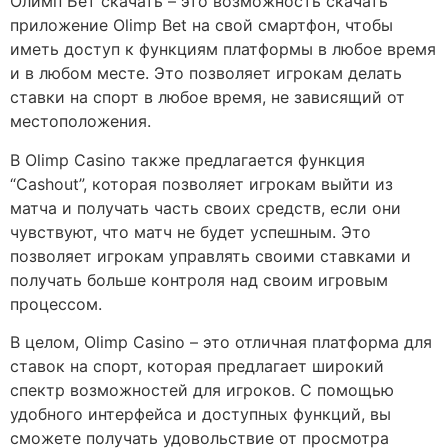
Олимп Бет скачать – это возможность скачать
приложение Olimp Bet на свой смартфон, чтобы
иметь доступ к функциям платформы в любое время
и в любом месте. Это позволяет игрокам делать
ставки на спорт в любое время, не зависящий от
местоположения.
В Olimp Casino также предлагается функция
“Cashout”, которая позволяет игрокам выйти из
матча и получать часть своих средств, если они
чувствуют, что матч не будет успешным. Это
позволяет игрокам управлять своими ставками и
получать больше контроля над своим игровым
процессом.
В целом, Olimp Casino – это отличная платформа для
ставок на спорт, которая предлагает широкий
спектр возможностей для игроков. С помощью
удобного интерфейса и доступных функций, вы
сможете получать удовольствие от просмотра