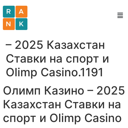
– 2025 Казахстан
Ставки на спорт и
Olimp Casino.1191
Олимп Казино – 2025
Казахстан Ставки на
спорт и Olimp Casino