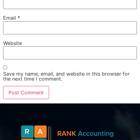
Email
*
Website
Save my name, email, and website in this browser for
the next time I comment.