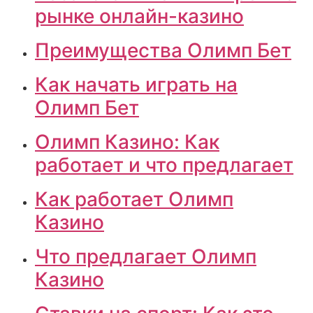
рынке онлайн-казино
Преимущества Олимп Бет
Как начать играть на
Олимп Бет
Олимп Казино: Как
работает и что предлагает
Как работает Олимп
Казино
Что предлагает Олимп
Казино