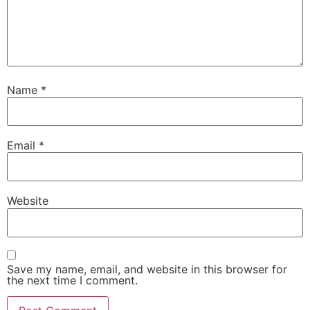
Name
*
Email
*
Website
Save my name, email, and website in this browser for
the next time I comment.