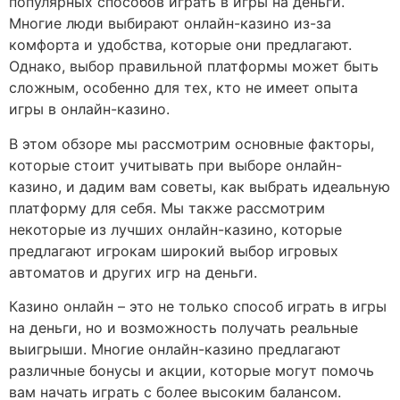
популярных способов играть в игры на деньги.
Многие люди выбирают онлайн-казино из-за
комфорта и удобства, которые они предлагают.
Однако, выбор правильной платформы может быть
сложным, особенно для тех, кто не имеет опыта
игры в онлайн-казино.
В этом обзоре мы рассмотрим основные факторы,
которые стоит учитывать при выборе онлайн-
казино, и дадим вам советы, как выбрать идеальную
платформу для себя. Мы также рассмотрим
некоторые из лучших онлайн-казино, которые
предлагают игрокам широкий выбор игровых
автоматов и других игр на деньги.
Казино онлайн – это не только способ играть в игры
на деньги, но и возможность получать реальные
выигрыши. Многие онлайн-казино предлагают
различные бонусы и акции, которые могут помочь
вам начать играть с более высоким балансом.