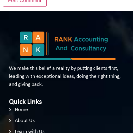
We make this belief a reality by putting clients first,
leading with exceptional ideas, doing the right thing,
and giving back.
Quick Links
Home
About Us
Learn with Us