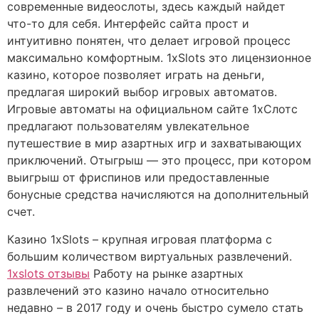
современные видеослоты, здесь каждый найдет
что-то для себя. Интерфейс сайта прост и
интуитивно понятен, что делает игровой процесс
максимально комфортным. 1xSlots это лицензионное
казино, которое позволяет играть на деньги,
предлагая широкий выбор игровых автоматов.
Игровые автоматы на официальном сайте 1хСлотс
предлагают пользователям увлекательное
путешествие в мир азартных игр и захватывающих
приключений. Отыгрыш — это процесс, при котором
выигрыш от фриспинов или предоставленные
бонусные средства начисляются на дополнительный
счет.
Казино 1xSlots – крупная игровая платформа с
большим количеством виртуальных развлечений.
1xslots отзывы
Работу на рынке азартных
развлечений это казино начало относительно
недавно – в 2017 году и очень быстро сумело стать