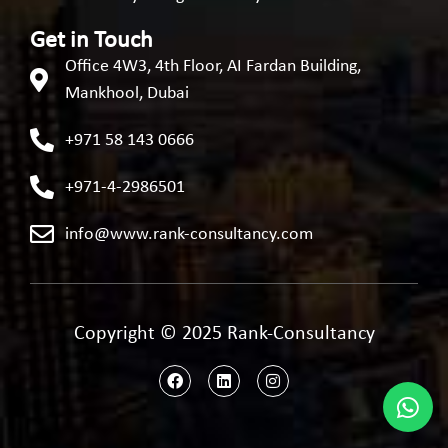
Get in Touch
Office 4W3, 4th Floor, AI Fardan Building,
Mankhool, Dubai
+971 58 143 0666
+971-4-2986501
info@www.rank-consultancy.com
Copyright © 2025 Rank-Consultancy