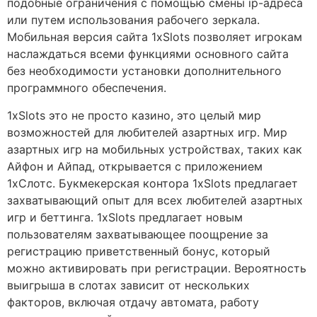
подобные ограничения с помощью смены ip-адреса
или путем использования рабочего зеркала.
Мобильная версия сайта 1xSlots позволяет игрокам
наслаждаться всеми функциями основного сайта
без необходимости установки дополнительного
программного обеспечения.
1xSlots это не просто казино, это целый мир
возможностей для любителей азартных игр. Мир
азартных игр на мобильных устройствах, таких как
Айфон и Айпад, открывается с приложением
1хСлотс. Букмекерская контора 1xSlots предлагает
захватывающий опыт для всех любителей азартных
игр и беттинга. 1xSlots предлагает новым
пользователям захватывающее поощрение за
регистрацию приветственный бонус, который
можно активировать при регистрации. Вероятность
выигрыша в слотах зависит от нескольких
факторов, включая отдачу автомата, работу