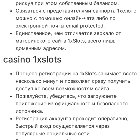
рискуя при этом собственным балансом.
Связаться с представителями саппорта 1xслотс
можно с помощью онлайн-чата либо по
электронной почты email protected.
Единственное, чем отличается зеркало от
материнского сайта 1хSlots, всего лишь –
доменным адресом.
casino 1xslots
Процесс регистрации на 1xSlots занимает всего
несколько минут и позволяет сразу получить
доступ ко всем возможностям сайта.
Пожалуйста, убедитесь, что загружаете
приложение из официального и безопасного
источника.
Регистрация аккаунта проходит оперативно,
быстрый вход осуществляется через
популярные социальные сети.