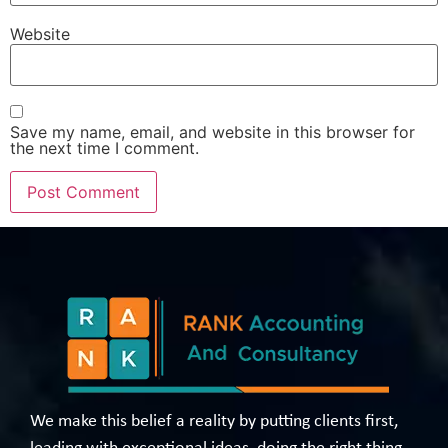
Website
Save my name, email, and website in this browser for
the next time I comment.
We make this belief a reality by putting clients first,