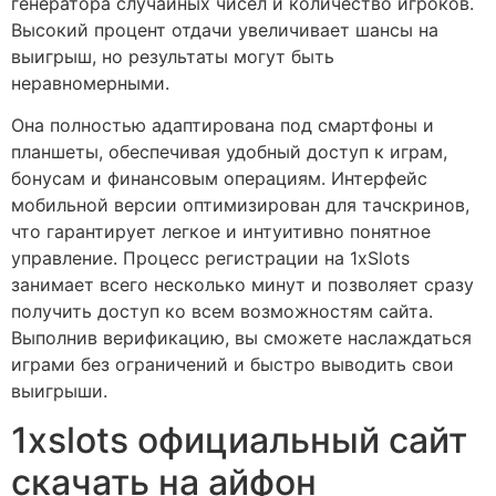
генератора случайных чисел и количество игроков.
Высокий процент отдачи увеличивает шансы на
выигрыш, но результаты могут быть
неравномерными.
Она полностью адаптирована под смартфоны и
планшеты, обеспечивая удобный доступ к играм,
бонусам и финансовым операциям. Интерфейс
мобильной версии оптимизирован для тачскринов,
что гарантирует легкое и интуитивно понятное
управление. Процесс регистрации на 1xSlots
занимает всего несколько минут и позволяет сразу
получить доступ ко всем возможностям сайта.
Выполнив верификацию, вы сможете наслаждаться
играми без ограничений и быстро выводить свои
выигрыши.
1xslots официальный сайт
скачать на айфон