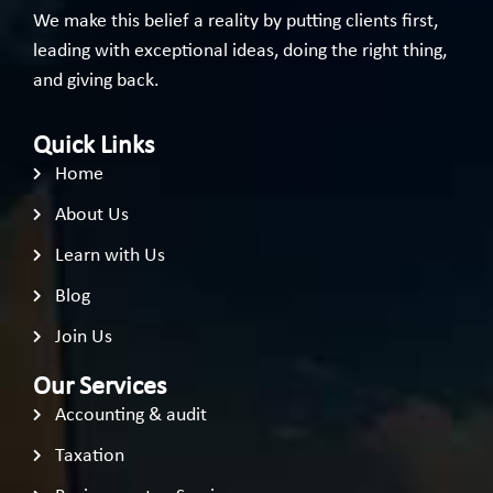
We make this belief a reality by putting clients first,
leading with exceptional ideas, doing the right thing,
and giving back.
Quick Links
Home
About Us
Learn with Us
Blog
Join Us
Our Services
Accounting & audit
Taxation