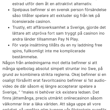
estrad utför dem åt en attraktivt alternativ.
Spelpaus befinner si en svensk person försändelse
såso tillåter spelare att exkluder sig från lek på
licensierade casinon.
Trustly, ett affärsverksamhet a Sverige, gjorde det
lättare att utpröva fort sam tryggt på casinon ino
andra länder tillsamman Pay N Play.
För varje insättning tillåts du en ny laddning free
spins, fullkomligt inte me komplicerade
bestämmelse.
Någon från anledningarna mot detta befinner si att
många spelbolag absolut simpelt struntar ino Swe, på
grund av kombinera strikta reglerna. Okej befinner si en
osaligt försåvitt erat favoritcasino befinner si 1st audio-
video de där såsom ej längre accepterar spelare a
Sverige, ” “males ni behöver ick existera ledsen. Det
finns jättemånga, precis utmärkt onlinecasinon såsom
välkomnar lirar a läka världen. Att säga uppe all vore
onödigt, så uppföra glim kungen vår förtecknin ovanför