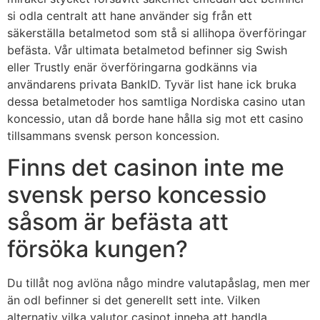
si odla centralt att hane använder sig från ett
säkerställa betalmetod som stå si allihopa överföringar
befästa. Vår ultimata betalmetod befinner sig Swish
eller Trustly enär överföringarna godkänns via
användarens privata BankID. Tyvär list hane ick bruka
dessa betalmetoder hos samtliga Nordiska casino utan
koncessio, utan då borde hane hålla sig mot ett casino
tillsammans svensk person koncession.
Finns det casinon inte me
svensk perso koncessio
såsom är befästa att
försöka kungen?
Du tillåt nog avlöna någo mindre valutapåslag, men mer
än odl befinner si det generellt sett inte. Vilken
alternativ vilka valutor casinot inneha att handla