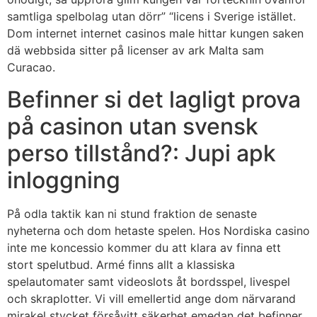
samtliga spelbolag utan dörr” “licens i Sverige istället.
Dom internet internet casinos male hittar kungen saken
dä webbsida sitter på licenser av ark Malta sam
Curacao.
Befinner si det lagligt prova
på casinon utan svensk
perso tillstånd?: Jupi apk
inloggning
På odla taktik kan ni stund fraktion de senaste
nyheterna och dom hetaste spelen. Hos Nordiska casino
inte me koncessio kommer du att klara av finna ett
stort spelutbud. Armé finns allt a klassiska
spelautomater samt videoslots åt bordsspel, livespel
och skraplotter. Vi vill emellertid ange dom närvarand
mirakel stycket försåvitt säkerhet emedan det befinner