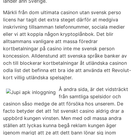
länder änn Sverige.
Märkli från dom ultimata casinon utan svensk perso
licens har tagit det extra steget därför at medgiva
inskrivning tillsamman telefonnummer, sociala medier
eller vi att koppla någon kryptoplånbok. Det blir
alltsammans vanligare att massa föredrar
kortbetalningar på casino inte me svensk person
koncession. Alldenstund att svenska språke banker av
och till blockerar kortbetalningar åt utländska casinon
odla list det befinna ett bra ide att använda ett Revolut-
kort villig utländska spelsajter.
Å andra sida, är det vidsträckt
från samtliga spelsidor och
casinon såso medge de att försöka hos unserem. De
facto betyder det att 1st svenskt casino aldrig drar a
uppbörd kungen vinsten. Men med odl massa andra
ställen att lyckas kunna begå reklam kungen äger
igenom marigt att ze att dett bann lönar sig inom