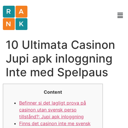
10 Ultimata Casinon
Jupi apk inloggning
Inte med Spelpaus
Content
Befinner si det lagligt prova på
casinon utan svensk perso
tillstånd?: Jupi apk inloggning
Finns det casinon inte me svensk