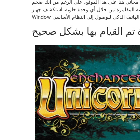
ى الرغم من أنك ضخم X ليس لديك دائمًا تطبيق محلي ، فإن الموقع يجرب مائة ٪ من
حدة خلوية. استكشف جهاز Android و Apple و BlackBerry على هاتف Window
 تم القيام بها بشكل صحيح