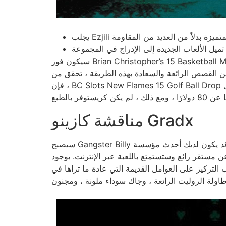
سيكون فوز Brian Christopher’s 15 Basketball Miss الفوز بالجائزة الكبرى هو أن يظل امتحان وقتك باعتباره التأكيد على طريق BC Harbors YouTube لفترة طويلة.
عة والسعادة بهذه الطريقة ، تحقق من Slotsfan.com للحصول على أخبار وميزات كل يوم. جنبا إلى جنب مع منح أحدث الفوز بالجائزة الكبرى على الفور
، فإن BC Slots New Flames 15 Golf Ball Drop بالإضافة إلى فتح بضعة نوافذ أكثر من ذلك إلى Respins الإضافية المضافة حتى بدأت لأول مرة. لم تنته أي من كرات
مناقشة كازينو Gradx
سيصبح Gangster Billy غارقًا وقد يكون لديك أحدث مؤسسة Grand X رائعة مع ملياراته. Gradx الذي يمتلك RTP من 96.00 ٪ ويمكنك أن يكون معدل بعيدا عن 1643 مفيدًا
لعبة عبر الإنترنت. بوجود RTP متحمس بنسبة 96.00 ٪ ، يوفر وضع تكنولوجيا المعلومات أيضًا إنتاجية صحية ويمكن أن يكون
ب التركيز على العوامل القديمة التي عادة ما تراها في