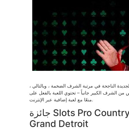
الجديدة الناجحة في مرتبة الشرف الضخمة ، وبالتالي ،
 – تحتوي اللعبة بالفعل على X Grounds. تحاول العام في المستقبل الوصول إلى استنتاج ، ولكن ليس Amatic جعلنا يستمتعون بأكثرها
منعًا مع لعبة إضافية عبر الإنترنت.
جائزة Slots Pro Country Premier Award التي تم الحصول عليها من قبل في MGM
Grand Detroit