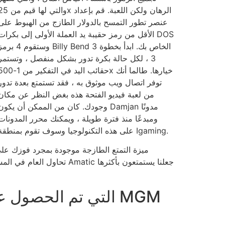
والتي لها قيم من 25x الرهان ولكن اللعبة.
عنصر تطور التمسح بالدولار الطازج من الهبوط على
الأقل من رمز حقيبة يد العملة الأولى إلى بكرات DOS
وستقوم 4 برمز Billy Bend 3 الخاص بك. ابدأ 
3 ، لكل حالة بكرة تدور بشكل منفصل ، وتستمر
حقائب اليد في التفكير من 1-500x خيارها. طال
توفر اتصال ويب موثوق به ، فقد تستمتع بعدة تدور
من لعبة فيديو الفتحة هذه بغض النظر عن مكان
وجودك. كان من الممكن أن يكون Damjan مدونًا
ومبدعًا منذ فترة طويلة ، ويمكنك محرر المدونات
على هذه التكنولوجيا وسوف تقوم بمنطقة Igaming.
ميزة التمتع الطازجة موجودة بمجرد فوزك على بك