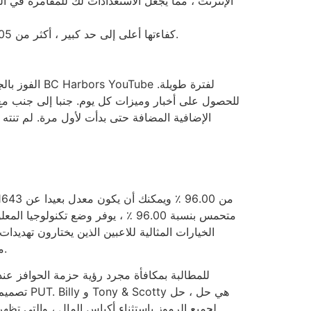
الإنترنت ، مما يجعل الاستعدادات لك للمقامرة في 
كفاءتها أعلى إلى حد كبير ، أكثر من 94.05 ٪ لكل مائة دولار تنفق.
الخيارات المثالية للاعبين الذين يختارون تهديدات
مؤسسات المقامرة. بصرف النظر عن هذا ، ستجد علامات خارجية ، وطاولة الروليت الرائعة ، وجاك سوداء ملونة ، ومجنون.
للمطالبة بمكافأة مجرد رؤية حزمة الحوافز عند
تصميم PUT. Billy و Tony & Scotty هي حل 
لجميع الرموز باستثناء أكياس المال ، والتي تظهر