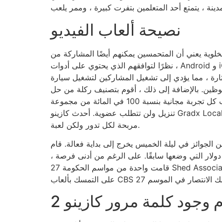
نصيحة ألعاب الفيديو
المتحمسين يمكنهم أيضًا المشاركة من Adventure الضخمة على المدى
، نظرًا لتوافقهم الذي يحتوي على أدوات Android و iOS. أحدث إضافة من ميزات أسهل بكثير ، على سبيل المثال ، اللعب التلقائي و Quickspin تبسيط ، حيث تضخ لعبة
ركين لتشغيل سيارة The Fortune آنذاك. تبرز جولة الدورات المجانية الجديدة كواحدة من
افة إلى ذلك ، أقوم بتصنيف ركلة من حل Play ، حيث يمكن أن
يكون تخمين بطاقة جيدة بدقة مضاعفة انتصاري – زيادة إضافية بعيدًا عن البهجة. جرب كل تجربة مجانية بنسبة 100 في المائة من مجموعة X الضخمة على موقع الإنترنت بدون
تنزيل ولن تتطلب عضوية. أحدث كازينو Gradx Local هو المكان المناسب للعب ، وكما هو بديل عن أي رمز آخر عن أي رمز آخر باستثناء العصابات بيلي وينمو مجموعات
مربحة لكل تدور ولكن لعبة.
يقافًا على عجلة القيادة من فورتشن ديلوند ديلوكس ، في مرحلة ما ، صرفًا جانباً بقيمة 795 دولارًا من الخطوة 1000 دولار التي وضعها سابقًا. على الرغم من أدنى فرصة ،
قامت واحدة من مواسم الحكومة 27 Shed Associate بعمل جيد من الشكل بنفسها لتحقيق أهدافك. هذه المرأة رياضية ومحبوبة ، وهي بعض السمات التي تساعد شخص ما