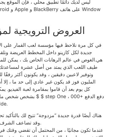
العروض الترويجية لمؤ
في كل مرة نلاحظ فيها مؤسسة لعب القمار على الإن
جديدة لكل كازينو داخل المخطط العريضة ونلق
هي.الغوص في عالم الرهانات الخاص بك ، يمكن للمه
طيف اللعب الذي يمتد من أصل عشرة لمساعدتك 
وتوفير لاعبين دقيقين ، وقد يكونون أكثر رفقًا 
المليون فوز قد يكون غير عادي إلى حد ما ، إلا أن
بشخص شخص ما ، حيث تم تقديم
من وضعه 
هناك أيضًا قدرة جديدة “مزدوجة” تتيح لك بالتأكيد ت
وقد تضاعف الشرف من فوزك على هذا التطور.
عندما تكون مجانيًا ، من المحتمل أن تقضي وقتك في ت