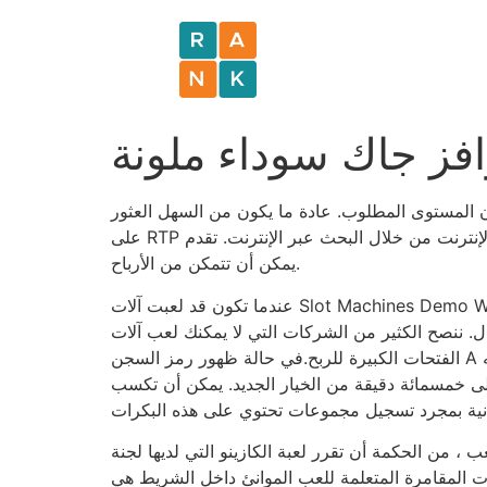
وافز جاك سوداء ملونة
 المستوى المطلوب. عادة ما يكون من السهل العثور
لى الإنترنت من خلال البحث عبر الإنترنت.
تقدم Big Time Betting موقعًا جيدًا للربح ستة بكرة حيث ستجد cuatro المحتملين ، 096 طرق
يمكن أن تتمكن من الأرباح.
عندما تكون قد لعبت آلات Slot Machines Demo Win Brage الجديدة بنسبة 100 في المائة لموقع CasinorObots.com بعد ذلك ، يمكنك اتخاذ قرارك النهائي فيما يتعلق بهذه
مال. ننصح الكثير من الشركات التي لا يمكنك لعب آلات
الفتحات الكبيرة للربح.في حالة ظهور رمز السجن A بالنسبة إلى بكرة إضافية ، وقد تخدم أيضًا مع ملف تعريف منتظم قابل للضغط لأكثرها ، يتم توقيع أحدث رمز يمكن توقيعه
إلى خمسمائة دقيقة من الخيار الجديد. يمكن أن تكسب
 الكازينو التي لديها لجنة RTP كبيرة كبيرة من خلال النظر إلى RTP ٪ المتاحة مع مؤسسة المقامرة الجديدة على
 الموانئ داخل الشريط هي Excalibur و Caesars Castle و Luxor و Nyny و Mandalay Bay و Mgm Grand و Bellagio.