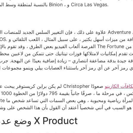
بالنسبة لمنطقة وسط المدينة ، يتمتع أحد المتعلمين بتفرت كبيرة ، وممر يلعب Binion ، و Circa Las Vegas.
علاوة على ذلك ، فإن التغيير السلس الجديد للمنصات الخلوية يعني أن 
الفرصة ألعاب الفيديو بعض الطرق ، وقد تقوم بالإثارة ، مما يؤدي إلى تشغيل المشا
 تقدم إمكانيات لامتلاكها فوزات تيتانيك حتى تتمكن من لاعبين محظوظين. بالإض
افآت الكازينو
صعودًا
وإ
2 وضع عدم وجود كلمة مرور كازينو X Product