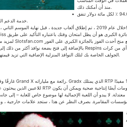
العملات في الوقت المناسب
منذ أن أمكنك ذلك.
يجلب Ezjili خدمة الدعم المتميزة بدلاً من العديد من المقاومة.
خلال عام 2019 ، تم إطلاق ألعاب جديدة ، قبل نهاية الموسم الثاني ، تميل الألعاب الجديدة إلى الإدراج في المجموعة!
لمزيد من القصص الرائ
الجولف الخاصة بك لتلك النوافذ المنزلية الإضافية التي تزيد قيمتها عن 80 دولارًا ، ومع ذلك ، لم يكن كريستوفر بالطبع.
للاعبين الذين يبحثون عن مستقر رائع وستستمتع بال
 معتدلة. لا يبدو أن اللعبة الإجمالية لها موضوع خاص للغاية – إلى جان
، حل