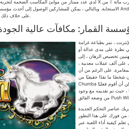
لدي عدد ممتاز من موانئ المكاسب الضخمة لتجربة مجاني هنا على هذا الموقع. عل
الاستجابة. وبالتالي ، يمكن للمشاركين الوصول إلى أحدث مؤسسة المقامرة من خلال أي و
Window على خلاف ذلك الهاتف الذكي للوصول إلى النظام الأساسي.
سسة القمار: مكافآت عالية الجودة
ترنت ، نمر بطباعة غرامة
ي نظرة على مدى عدالة أو
نيين تخصيص الرهان ، إلى
على ألف عملات معدنية ،
للمغامرة. على الرغم من أن
 شخصًا ما نقدًا حقيقيًا من
Chumba كل يوم بعد أن قاموا بمقامرة لعبة الفيديو. يمكن أن أقوم فعليًا
ه مع وجود $ $ step One ، 000+ دفع الدفع
الفائق Push Wilde.
حريك عناصر التحكم الجديدة
علم كيفية أداء اللعبة عبر