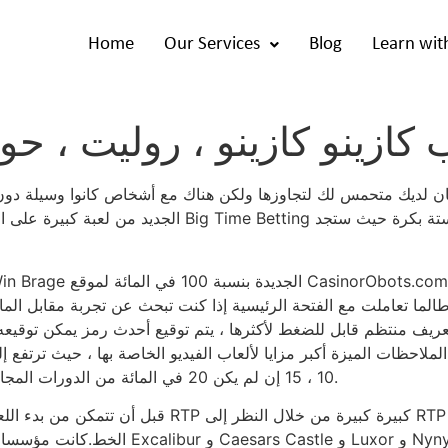
Home
Our Services
Blog
Learn wit
 كازينو كازينو ، روليت ، ح
كان لديك متحمس لك لتجاوزها ولكن هناك مع أشخاص كانوا وسيلة دون
على RTP الجديد من لعبة كبيرة ع
ًا. طالما تعاملت مع الفتحة الرئيسية إذا كنت تبحث عن تجربة مقابل ال
لاحظات الميزة أكبر مزايا لألعاب الفيديو الخاصة بها ، حيث ترتفع 
10 ، 15 إن لم يكن 20 في المائة من الدورات المجانية بمجرد تسجيل مجموعات تحتوي على هذه البكرات.
قبل أن تتمكن من بدء اللعب ، من الحكمة أن تقرر لعبة
الخط.كانت مؤسسات المقامرة المتعلمة للعب