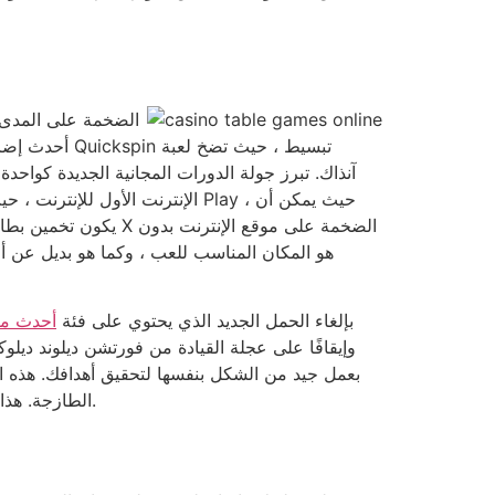
الإنترنت الأول للإنترنت ، حيث
لم يكن براين كريستوفر يبحث عن الجوائز في ليلة الخميس يخرج إلى بداية فعالة. قام Christopher بإلغاء الحمل الجديد الذي يحتوي على فئة
أحدث مك
على التمسك بألعاب CBS الطازجة. هذا هو السبب في أنني شخصياً أعتقد أن القول بأن هذا الشخص على وشك الانتصار في الموسم 27.