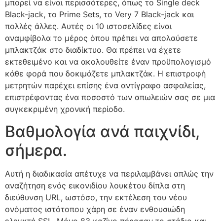
μπορεί να είναι περισσότερες, όπως το Single deck
Black-jack, το Prime Sets, το Very 7 Black-jack και
πολλές άλλες. Αυτές οι 10 ιστοσελίδες είναι
αναμφίβολα το μέρος όπου πρέπει να απολαύσετε
μπλακτζάκ στο διαδίκτυο. Θα πρέπει να έχετε
εκτεθειμένο και να ακολουθείτε έναν προϋπολογισμό
κάθε φορά που δοκιμάζετε μπλακτζάκ. Η επιστροφή
μετρητών παρέχει επίσης ένα αντίγραφο ασφαλείας,
επιστρέφοντας ένα ποσοστό των απωλειών σας σε μια
συγκεκριμένη χρονική περίοδο.
Βαθμολογία ανά παιχνίδι,
σήμερα.
Αυτή η διαδικασία απέτυχε να περιλαμβάνει απλώς την
αναζήτηση ενός εικονιδίου λουκέτου δίπλα στη
διεύθυνση URL, ωστόσο, την εκτέλεση του νέου
ονόματος ιστότοπου χάρη σε έναν ενθουσιώδη
ελεγκτή SSL. Μόνο 83 καζίνο πέρασαν το στάδιο και