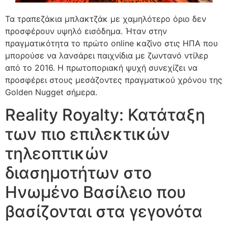
Τα τραπεζάκια μπλακτζάκ με χαμηλότερο όριο δεν
προσφέρουν υψηλό εισόδημα. Ήταν στην
πραγματικότητα το πρώτο online καζίνο στις ΗΠΑ που
μπορούσε να λανσάρει παιχνίδια με ζωντανό ντίλερ
από το 2016. Η πρωτοποριακή ψυχή συνεχίζει να
προσφέρει στους μεσάζοντες πραγματικού χρόνου της
Golden Nugget σήμερα.
Reality Royalty: Κατάταξη
των πιο επιλεκτικών
τηλεοπτικών
διασημοτήτων στο
Ηνωμένο Βασίλειο που
βασίζονται στα γεγονότα