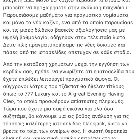
μπορείτε να προχωρήσετε στην ανάλυση παιχνιδιού.
Παρουσιάσαμε μαθήματα για πραγματικά νομίσματα
και μόνο τα νέα καζίνο, ένα από τα οποία παρουσίασε
και τις μισές δώδεκα βασικές αξιολογήσεις μας με
υψηλή βαθμολογία, οδήγησαν στην τελευταία λίστα.
Δείτε πώς πραγματοποιήσαμε τις νέες δοκιμές και
πόσες από τις ιστοσελίδες απέτυχαν σε κάθε στάδιο.
Από την κατάθεση χρημάτων μέχρι την εγγύηση των
κερδών σας, πρέπει να γνωρίζετε ότι η ιστοσελίδα που
έχετε επιλέξει λειτουργεί πραγματικά άψογα. Οι
σύγχρονοι λάτρεις του τζάκποτ θα ήθελαν τίτλους
όπως το 777 Luxury και το A great Evening Having
Cleo, τα οποία προσφέρουν απίστευτες πληρωμές.
Τώρα που έχετε μια σαφή εικόνα για όλα όσα
συζητάμε, θα κάνουμε μια εις βάθος ανάλυση για τις
τέσσερις καλύτερες ιστοσελίδες blackjack, ώστε να
βρείτε το ταίρι των ονείρων σας. Η σωστή θεραπεία
είναι εξίσου σημαντική, καθώς επιτρέπει στους