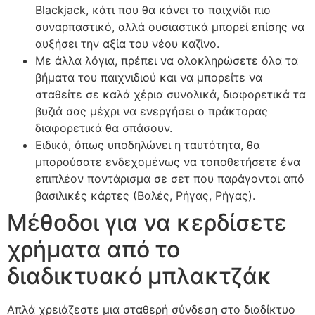
Blackjack, κάτι που θα κάνει το παιχνίδι πιο
συναρπαστικό, αλλά ουσιαστικά μπορεί επίσης να
αυξήσει την αξία του νέου καζίνο.
Με άλλα λόγια, πρέπει να ολοκληρώσετε όλα τα
βήματα του παιχνιδιού και να μπορείτε να
σταθείτε σε καλά χέρια συνολικά, διαφορετικά τα
βυζιά σας μέχρι να ενεργήσει ο πράκτορας
διαφορετικά θα σπάσουν.
Ειδικά, όπως υποδηλώνει η ταυτότητα, θα
μπορούσατε ενδεχομένως να τοποθετήσετε ένα
επιπλέον ποντάρισμα σε σετ που παράγονται από
βασιλικές κάρτες (Βαλές, Ρήγας, Ρήγας).
Μέθοδοι για να κερδίσετε
χρήματα από το
διαδικτυακό μπλακτζάκ
Απλά χρειάζεστε μια σταθερή σύνδεση στο διαδίκτυο