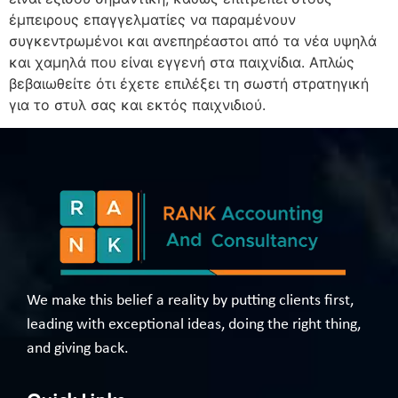
έμπειρους επαγγελματίες να παραμένουν
συγκεντρωμένοι και ανεπηρέαστοι από τα νέα υψηλά
και χαμηλά που είναι εγγενή στα παιχνίδια. Απλώς
βεβαιωθείτε ότι έχετε επιλέξει τη σωστή στρατηγική
για το στυλ σας και εκτός παιχνιδιού.
We make this belief a reality by putting clients first,
leading with exceptional ideas, doing the right thing,
and giving back.